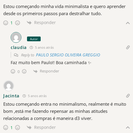
Estou começando minha vida minimalista e quero aprender
desde os primeiros passos para destralhar tudo.
Responder
1
Autor
claudia
5 anos atrás
PAULO SERGIO OLIVEIRA GREGGIO
Reply to
Faz muito bem Paulo!! Boa caminhada ✨
Responder
0
Jacinta
5 anos atrás
Estou começando entra no minimalismo, realmente é muito
bom ,está me fazendo repensar as minhas atitudes
relacionadas a compras é maneira d3 viver.
Responder
1