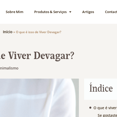
Sobre Mim
Produtos & Serviços
Artigos
Contac
Início
»
O que é isso de Viver Devagar?
de Viver Devagar?
nimalismo
Índice
O que é vive
Se gostast