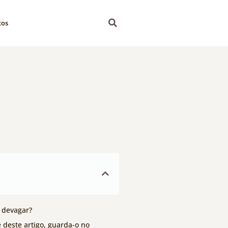
tos
r devagar?
e deste artigo, guarda-o no