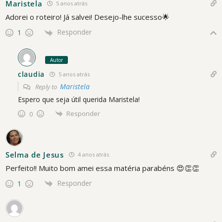
Maristela
5 anos atrás
Adorei o roteiro! Já salvei! Desejo-lhe sucesso🌟
Responder
1
Autor
claudia
5 anos atrás
Maristela
Reply to
Espero que seja útil querida Maristela!
Responder
0
Selma de Jesus
4 anos atrás
Perfeito!! Muito bom amei essa matéria parabéns 😍👏👏
Responder
1