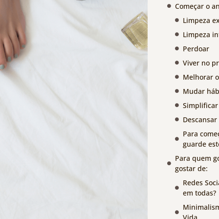
Começar o an
Limpeza ex
Limpeza in
Perdoar
Viver no p
Melhorar o
Mudar háb
Simplificar
Descansar
Para começ
guarde est
Para quem go
gostar de:
Redes Soci
em todas?
Minimalism
Vida