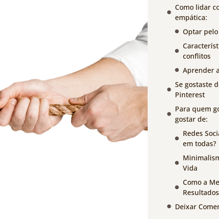
Como lidar c
empática:
Optar pelo 
Caracterís
conflitos
Aprender a 
Se gostaste d
Pinterest
Para quem go
gostar de:
Redes Soci
em todas?
Minimalism
Vida
Como a Men
Resultados
Deixar Comen