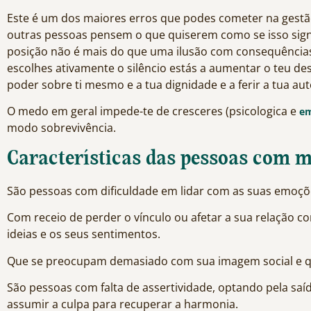
Este é um dos maiores erros que podes cometer na gestão 
outras pessoas pensem o que quiserem como se isso signi
posição não é mais do que uma ilusão com consequências 
escolhes ativamente o silêncio estás a aumentar o teu des
poder sobre ti mesmo e a tua dignidade e a ferir a tua au
O medo em geral impede-te de cresceres (psicologica e
em
modo sobrevivência.
Características das pessoas com m
São pessoas com dificuldade em lidar com as suas emoçõe
Com receio de perder o vínculo ou afetar a sua relação 
ideias e os seus sentimentos.
Que se preocupam demasiado com sua imagem social e qu
São pessoas com falta de assertividade, optando pela saí
assumir a culpa para recuperar a harmonia.