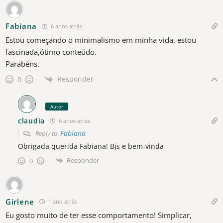
Fabiana
6 anos atrás
Estou começando o minimalismo em minha vida, estou
fascinada,ótimo conteúdo.
Parabéns.
Responder
0
Autor
claudia
6 anos atrás
Fabiana
Reply to
Obrigada querida Fabiana! Bjs e bem-vinda
Responder
0
Girlene
1 ano atrás
Eu gosto muito de ter esse comportamento! Simplicar,