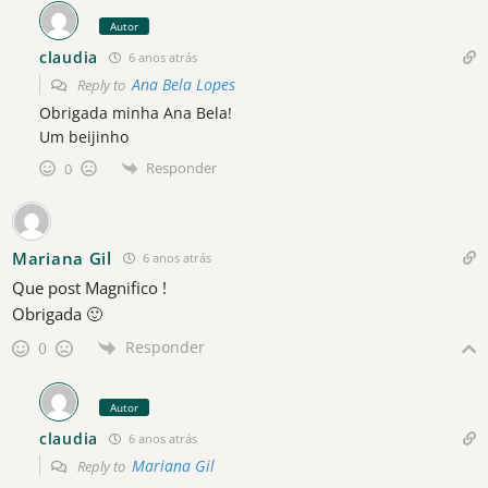
Autor
claudia
6 anos atrás
Ana Bela Lopes
Reply to
Obrigada minha Ana Bela!
Um beijinho
Responder
0
Mariana Gil
6 anos atrás
Que post Magnifico !
Obrigada 🙂
Responder
0
Autor
claudia
6 anos atrás
Mariana Gil
Reply to