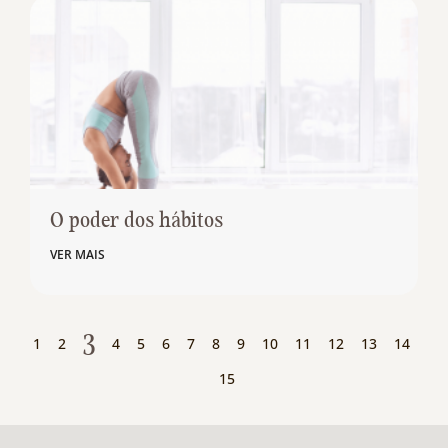
O poder dos hábitos
VER MAIS
3
1
2
4
5
6
7
8
9
10
11
12
13
14
15